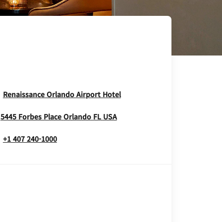
Opens In New Window
Renaissance Orlando Airport Hotel
Opens In New Window
5445 Forbes Place
Orlando
FL
USA
+1 407 240-1000