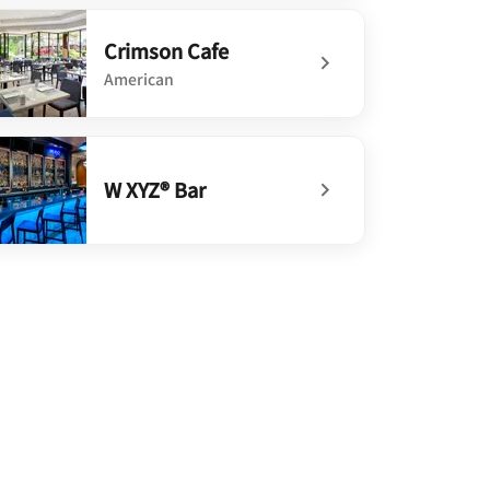
defined SKY Grill
Crimson Cafe
American
defined Crimson Cafe
W XYZ® Bar
defined W XYZ® Bar