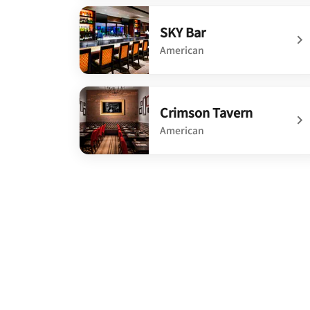
undefined Fresco Moderne Brasserie
SKY Bar
American
undefined SKY Bar
Crimson Tavern
American
undefined Crimson Tavern