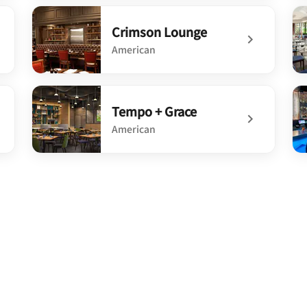
undefined Malabar
un
Crimson Lounge
American
undefined Crimson Lounge
un
Tempo + Grace
American
undefined Tempo + Grace
un