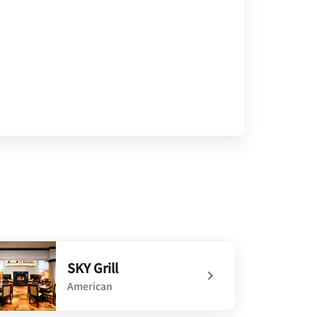
SKY Grill
American