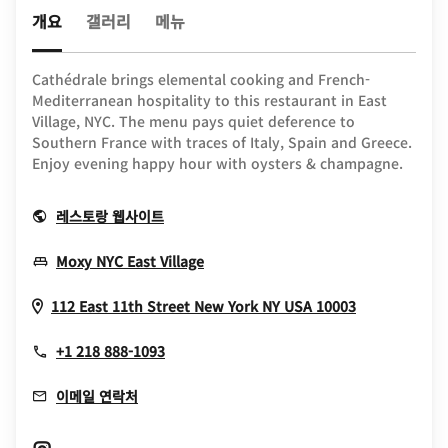
개요
갤러리
메뉴
Cathédrale brings elemental cooking and French-
Mediterranean hospitality to this restaurant in East
Village, NYC. The menu pays quiet deference to
Southern France with traces of Italy, Spain and Greece.
Enjoy evening happy hour with oysters & champagne.
Opens In New Window
레스토랑 웹사이트
Opens In New Window
Moxy NYC East Village
Opens In N
112 East 11th Street
New York
NY
USA
10003
+1 218 888-1093
이메일 연락처