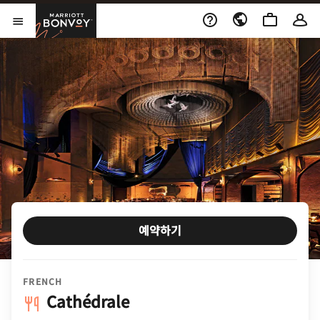
Skip to Content
Marriott Bonvoy
메뉴 열기
예약하기
FRENCH
Cathédrale