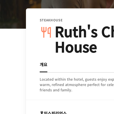
STEAKHOUSE
Ruth's C
House
개요
Located within the hotel, guests enjoy exp
warm, refined atmosphere perfect for celeb
friends and family.
익스피리언스