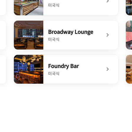
미국식
undefined Hudson Market
un
Broadway Lounge
미국식
unge
undefined Broadway Lounge
un
Foundry Bar
미국식
undefined Foundry Bar
un