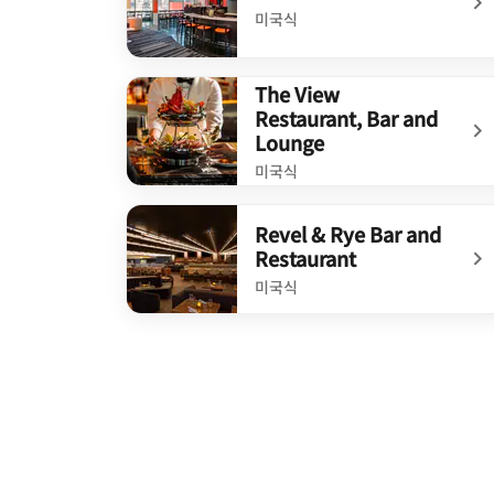
미국식
undefined The Central
The View
Restaurant, Bar and
Lounge
미국식
undefined The View Restaurant, Bar and Lo
Revel & Rye Bar and
Restaurant
미국식
undefined Revel & Rye Bar and Restaurant