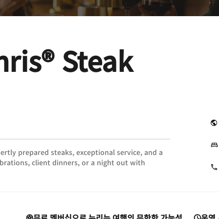
hris® Steak
ertly prepared steaks, exceptional service, and a
rations, client dinners, or a night out with
무료 멤버십으로 누리는 여행의 무한한 가능성
운영