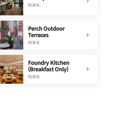
미국식
defined Library Bar
Perch Outdoor
Terraces
미국식
defined Perch Outdoor Terraces
Foundry Kitchen
(Breakfast Only)
미국식
defined Foundry Kitchen (Breakfast Only)