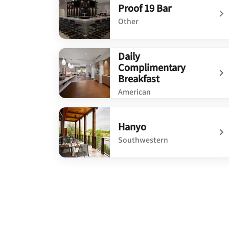
Proof 19 Bar
Other
undefined Proof 19 Bar
Daily
Complimentary
Breakfast
American
undefined Daily Complimentary Breakfast
Hanyo
Southwestern
undefined Hanyo