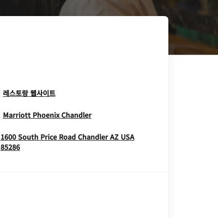
Opens In New Window
레스토랑 웹사이트
Opens In New Window
Marriott Phoenix Chandler
1600 South Price Road
Chandler
AZ
USA
Opens In New Window
85286