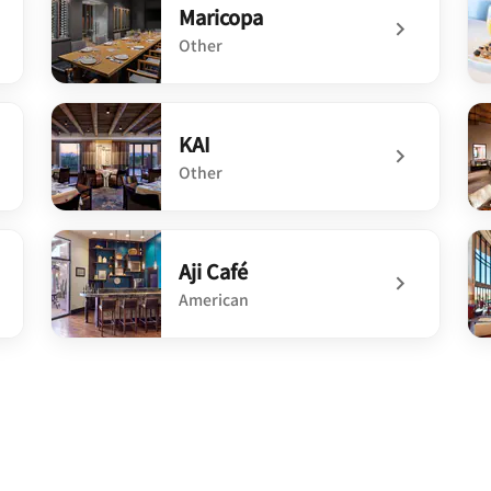
Maricopa
Other
undefined Maricopa
und
KAI
Other
undefined KAI
un
Aji Café
American
undefined Aji Café
un