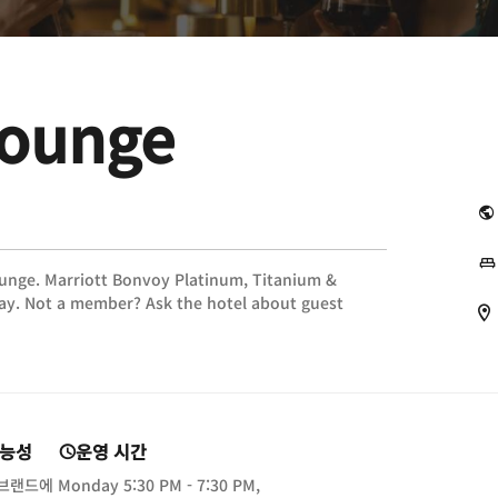
Lounge
ounge. Marriott Bonvoy Platinum, Titanium &
tay. Not a member? Ask the hotel about guest
가능성
운영 시간
 브랜드에
Monday
5:30 PM - 7:30 PM,