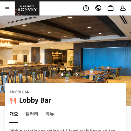
Skip to Content
Marriott Bonvoy
메뉴 열기
AMERICAN
Lobby Bar
개요
갤러리
메뉴
With a rotating selection of 5 local craft beers on tap,