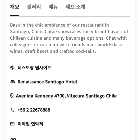
개요
갤러리
메뉴
셰프 소개
Bask in the chic ambiance of our restaurant in
Santiago, Chile. Catae showcases the vibrant flavors of
Chilean cuisine and many beverage options. Chat with
colleagues or catch up with friends over world-class
wines, draft beers and crafted cocktails.
Opens In New Window
레스토랑 웹사이트
Opens In New Window
Renaissance Santiago Hotel
Opens In
Avenida Kennedy 4700, Vitacura
Santiago
Chile
+56 2 22678888
이메일 연락처