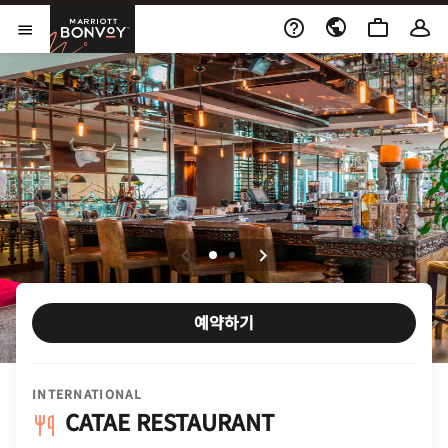
Skip to Content
Marriott Bonvoy
메뉴 열기
예약하기
INTERNATIONAL
CATAE RESTAURANT