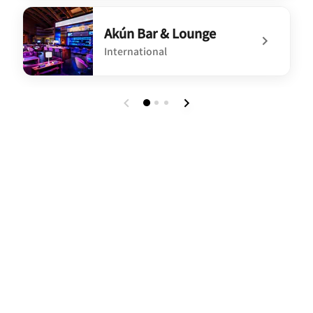
undefined Latin Restaurant
Akún Bar & Lounge
International
undefined Akún Bar & Lounge