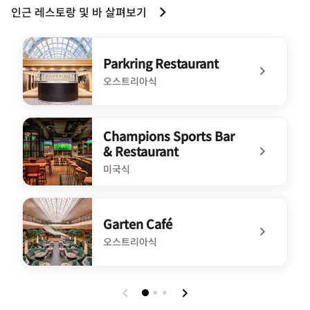
인근 레스토랑 및 바 살펴보기
Parkring Restaurant
오스트리아식
undefined Parkring Restaurant
Champions Sports Bar
& Restaurant
미국식
undefined Champions Sports Bar & Restaurant
Garten Café
오스트리아식
undefined Garten Café