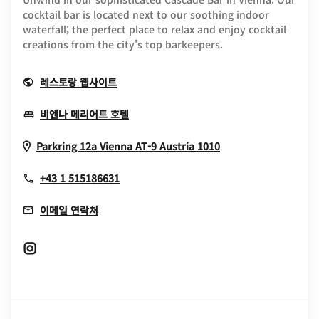
cocktail bar is located next to our soothing indoor
waterfall; the perfect place to relax and enjoy cocktail
creations from the city's top barkeepers.
Opens In New Window
레스토랑 웹사이트
Opens In New Window
비엔나 메리어트 호텔
Opens In New Wi
Parkring 12a
Vienna
AT-9
Austria
1010
+43 1 515186631
이메일 연락처
Opens In New Window