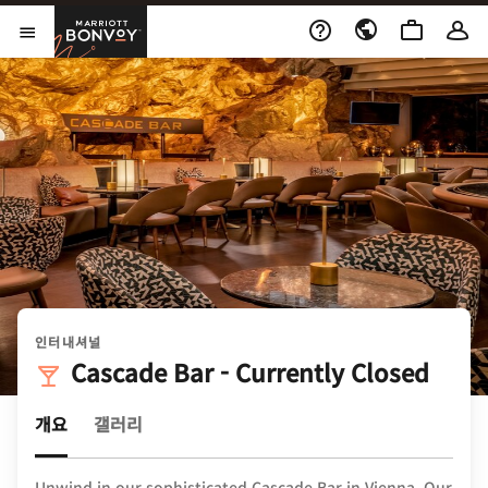
Skip to Content
Marriott Bonvoy
메뉴 열기
인터내셔널
Cascade Bar - Currently Closed
개요
갤러리
Unwind in our sophisticated Cascade Bar in Vienna. Our