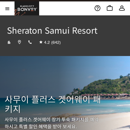
Skip to Content
Marriott Bonvoy
메뉴 열기
Sheraton Samui Resort
+6677422020
4.2
(642)
사무이 플러스 겟어웨이 패
키지
사무이 플러스 겟어웨이 장기 투숙 패키지를 예약
하시고 특별 할인 혜택을 받아 보세요.