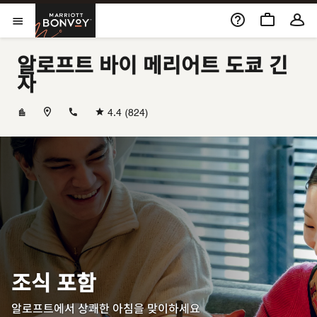
Skip to Content
Marriott Bonvoy
메뉴 열기
알로프트 바이 메리어트 도쿄 긴
자
+81362788122
4.4
(824)
조식 포함
알로프트에서 상쾌한 아침을 맞이하세요