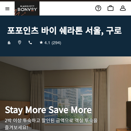
Skip to Content
Marriott Bonvoy
메뉴 열기
포포인츠 바이 쉐라톤 서울, 구로
+82269059500
4.1
(294)
Stay More Save More
2박 이상 투숙하고 할인된 금액으로 객실 투숙을
즐겨보세요!