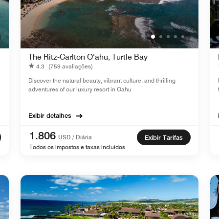
The Ritz-Carlton O‘ahu, Turtle Bay
4.3
(759 avaliações)
Discover the natural beauty, vibrant culture, and thrilling
adventures of our luxury resort in Oahu
Exibir detalhes
1.806
USD / Diária
Exibir Tarifas
Todos os impostos e taxas incluídos