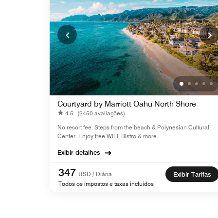
Courtyard by Marriott Oahu North Shore
4.5
(2450 avaliações)
No resort fee. Steps from the beach & Polynesian Cultural
Center. Enjoy free WiFi, Bistro & more.
Exibir detalhes
347
USD / Diária
Exibir Tarifas
Todos os impostos e taxas incluídos