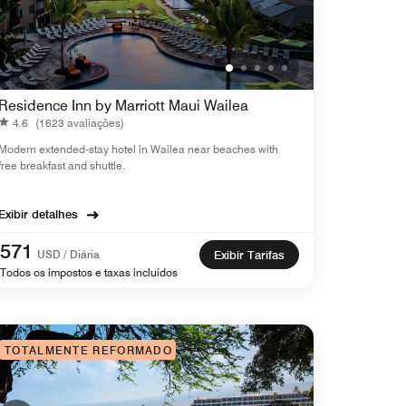
Residence Inn by Marriott Maui Wailea
4.6
(1623 avaliações)
Modern extended-stay hotel in Wailea near beaches with
free breakfast and shuttle.
Exibir detalhes
571
USD / Diária
Exibir Tarifas
Todos os impostos e taxas incluídos
TOTALMENTE REFORMADO