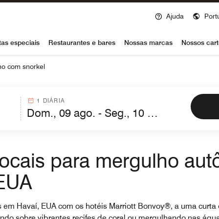
Ajuda
Port
voy
tas especiais
Restaurantes e bares
Nossas marcas
Nossos cart
ho com snorkel
1 DIÁRIA
 locais para mergulho a
 EUA
em Havaí, EUA com os hotéis Marriott Bonvoy®, a uma curta d
do sobre vibrantes recifes de coral ou mergulhando nas águas