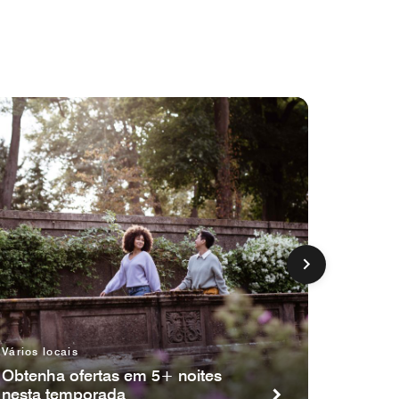
Vários
locais
Recom
em
Resort
5.000
Ponto
Bônus
Vários locais
Obtenha ofertas em 5+ noites
nesta temporada