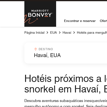
Skip to Content
Marriott Bon
Encontrar e reservar
Ofer
Página Inicial
EUA
Havaí
Hotéis para mergul
Destinocombobox
DESTINO
Hotéis próximos a
snorkel em Havaí,
Descubra aventuras subaquáticas inesquecíveis 
mergulho autônomo e com snorkel. Seja deslizan