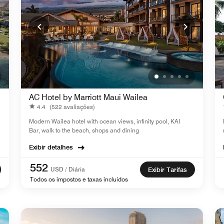
AC Hotel by Marriott Maui Wailea
4.4
(522 avaliações)
Modern Wailea hotel with ocean views, infinity pool, KAI
Bar, walk to the beach, shops and dining
Exibir detalhes
552
USD / Diária
Exibir Tarifas
Todos os impostos e taxas incluídos