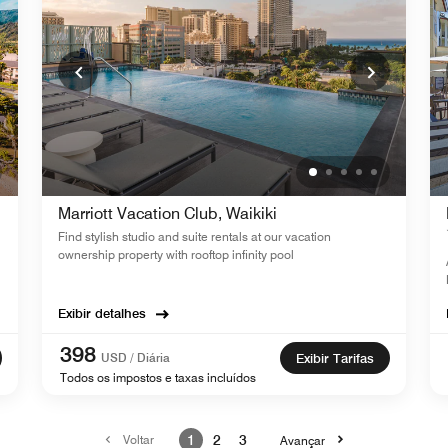
Marriott Vacation Club, Waikiki
Find stylish studio and suite rentals at our vacation
ownership property with rooftop infinity pool
Exibir detalhes
398
USD / Diária
Exibir Tarifas
Todos os impostos e taxas incluídos
Voltar
1
2
3
Avançar