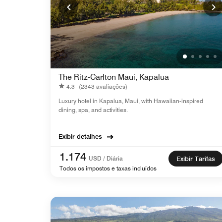
The Ritz-Carlton Maui, Kapalua
4.3
(2343 avaliações)
Luxury hotel in Kapalua, Maui, with Hawaiian-inspired
dining, spa, and activities.
Exibir detalhes
1.174
USD / Diária
Exibir Tarifas
Todos os impostos e taxas incluídos