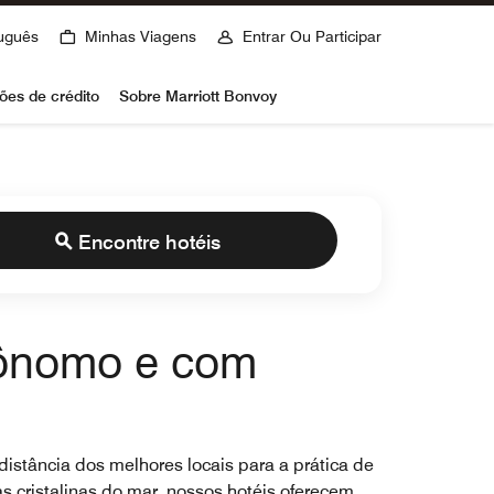
uguês
Minhas Viagens
Entrar Ou Participar
ões de crédito
Sobre Marriott Bonvoy
Encontre hotéis
utônomo e com
istância dos melhores locais para a prática de
 cristalinas do mar, nossos hotéis oferecem