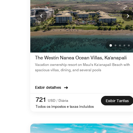
The Westin Nanea Ocean Villas, Ka'anapali
Vacation ownership resort on Maui's Ka'anapali Beach with
spacious villas, dining, and several pools
Exibir detalhes
721
USD / Diária
Exibir Tarifas
Todos os impostos e taxas incluídos