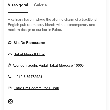
Visão geral
Galeria
A culinary haven, where the alluring charm of a traditional
English pub seamlessly blends with a contemporary and
modern design at our bar in Rabat.
Opens In New Window
Site Do Restaurante
Opens In New Window
Rabat Marriott Hotel
Opens In New
Avenue Inaouin, Agdal
Rabat
Morocco
10000
+212 6 65472528
Entre Em Contato Por E-Mail
Opens In New Window