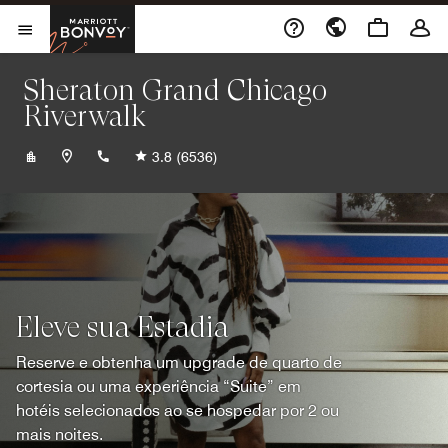
Skip to Content
Marriott Bonvoy
Abrir menu
Sheraton Grand Chicago
Riverwalk
+13124641000
3.8
(6536)
Eleve sua Estadia
Reserve e obtenha um upgrade de quarto de
cortesia ou uma experiência “Suite” em
hotéis selecionados ao se hospedar por 2 ou
mais noites.