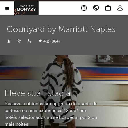
Skip to Content
Marriott Bonvoy
Abrir menu
Courtyard by Marriott Naples
+12394348700
4.2
(664)
Eleve sua Estadia
Reserve e obtenha um upgrade de quarto de
cortesia ou uma experiência “Suite” em
hotéis selecionados ao se hospedar por 2 ou
mais noites.