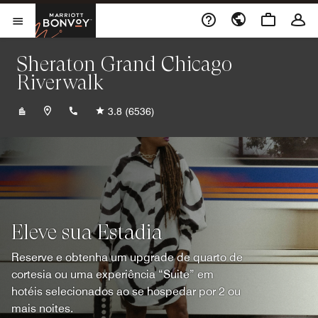
Skip to Content
Marriott Bonvoy
Abrir menu
Sheraton Grand Chicago
Riverwalk
+13124641000
3.8
(6536)
Eleve sua Estadia
Reserve e obtenha um upgrade de quarto de
cortesia ou uma experiência “Suite” em
hotéis selecionados ao se hospedar por 2 ou
mais noites.