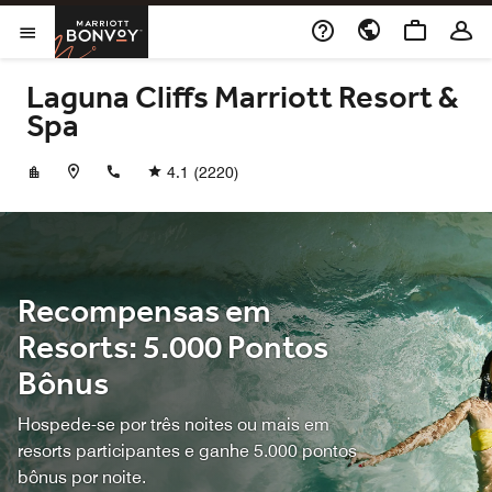
Skip to Content
Marriott Bonvoy
Abrir menu
Laguna Cliffs Marriott Resort &
Spa
+19496615000
4.1
(2220)
Recompensas em
Resorts: 5.000 Pontos
Bônus
Hospede-se por três noites ou mais em
resorts participantes e ganhe 5.000 pontos
bônus por noite.