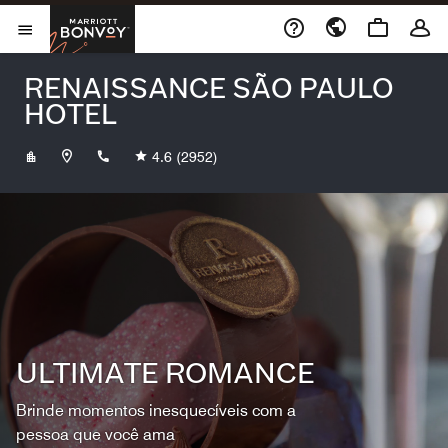
Skip to Content
Marriott Bonvoy
Abrir menu
RENAISSANCE SÃO PAULO
HOTEL
+551130692233
4.6
(2952)
ULTIMATE ROMANCE
Brinde momentos inesquecíveis com a
pessoa que você ama