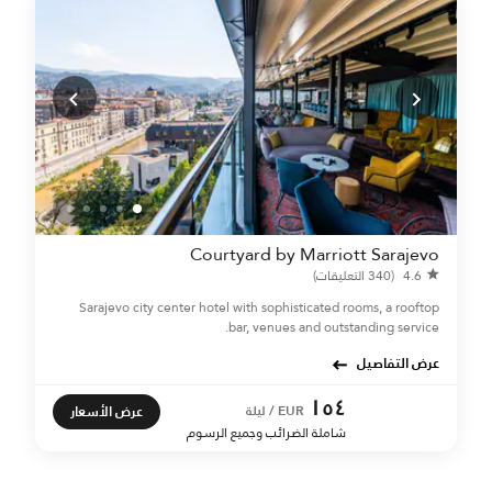
Courtyard by Marriott Sarajevo
4.6
(340 التعليقات)
Sarajevo city center hotel with sophisticated rooms, a rooftop
bar, venues and outstanding service.
عرض التفاصيل
١٥٤
عرض الأسعار
EUR / ليلة
شاملة الضرائب وجميع الرسوم