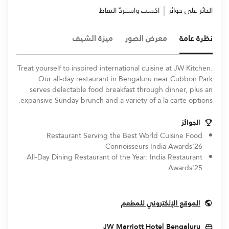
الحائز على جوائز
اكسب واستردّ النقاط
نظرة عامة
معرض الصور
ميزة الشيف
Treat yourself to inspired international cuisine at JW Kitchen.
Our all-day restaurant in Bengaluru near Cubbon Park
serves delectable food breakfast through dinner, plus an
expansive Sunday brunch and a variety of à la carte options.
الجوائز
Restaurant Serving the Best World Cuisine Food
Connoisseurs India Awards'26
All-Day Dining Restaurant of the Year: India Restaurant
Awards'25
Opens In New Window
الموقع الإلكتروني للمطعم
Opens In New Window
JW Marriott Hotel Bengaluru