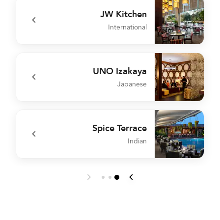
JW Kitchen
International
n
undefined JW Kitchen
UNO Izakaya
Japanese
n
undefined UNO Izakaya
Spice Terrace
Indian
s
undefined Spice Terrace