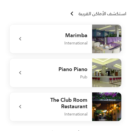
استكشف الأماكن القريبة
Marimba
International
t
undefined Marimba
Piano Piano
Pub
l
undefined Piano Piano
The Club Room
Restaurant
International
e
undefined The Club Room Restaurant