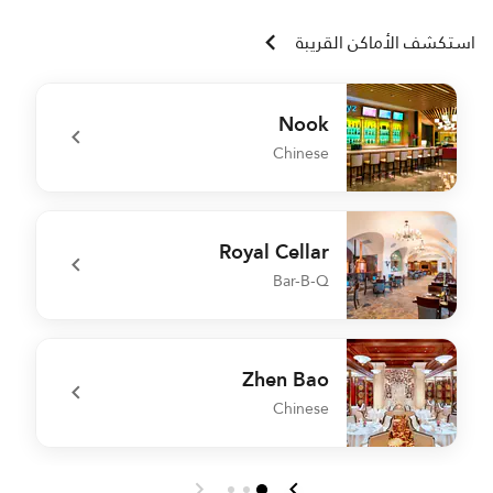
استكشف الأماكن القريبة
Nook
Chinese
]
undefined Nook
Royal Cellar
Bar-B-Q
t
undefined Royal Cellar
Zhen Bao
Chinese
r
undefined Zhen Bao