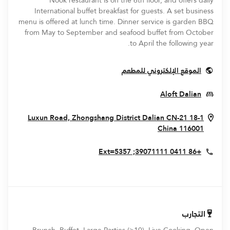
Nook restaurant is on the 6th floor, and offers daily
International buffet breakfast for guests. A set business
menu is offered at lunch time. Dinner service is garden BBQ
from May to September and seafood buffet from October
to April the following year.
Opens In New Window
الموقع الإلكتروني للمطعم
Opens In New Window
Aloft Dalian
Dalian
CN-21
18-1 Luxun Road, Zhongshang District
Opens In New Window
China
116001
+86 0411 39071111; Ext=5357
التجارب