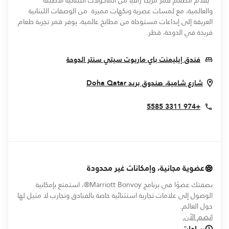
"يقدم مطعم قمر مزيجًا راقيًا من المأكولات اللبنانية الأصيلة
والعالمية، مع لمسات عصرية ونكهات مميزة. من الوصفات اللبنانية
العريقة إلى إبداعات مستوحاة من مطابخ عالمية، يوفر قمر تجربة طعام
فريدة في الدوحة، قطر.
s In New Window
فندق إيليمنت باي ماريوت سيتي سنتر الدوحة
Opens In New Window
شارع شامية، صندوق بريد
Qatar
Doha
+974 3311 5585
عضوية مجانية، وإمكانات غير محدودة
بصفتك عضوًا في برنامج Marriott Bonvoy®، استمتع بإمكانية
الوصول إلى علامات تجارية استثنائية خاصة بالفنادق وتجارب لا مثيل لها
حول العالم.
opens in new window
انضم الآن.
ساعات