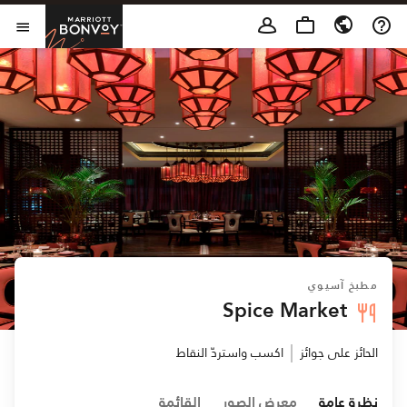
Skip to Content
t Bonvoy
فتح 
مطبخ آسيوي
Spice Market
الحائز على جوائز
اكسب واستردّ النقاط
نظرة عامة
معرض الصور
القائمة