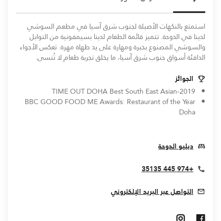
استمتع بالنكهات الأصيلة لجنوب شرق آسيا في مطعم السوشي
لدينا في الدوحة. تتميز قائمة الطعام لدينا بسيمفونية من التوابل
والسوشي المصنوع بخبرة ومهارة على يد طهاة مهرة. تعكس الأجواء
الدافئة أسواق جنوب شرق آسيا، ما يخلق تجربة طعام لا تُنسى.
الجوائز
2019-TIME OUT DOHA Best South East Asian
BBC GOOD FOOD ME Awards: Restaurant of the Year
Doha
Opens In New Window
دبليو الدوحة
+974 445 35135
التواصل عبر البريد الإلكتروني
Opens In New Window
Opens In New Window