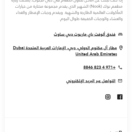
إذا كنت تبحث عن أماكن لتناول الطعام في دبي الجنوب، يمكنك زيارة
مطعم نوك (Nook) الشهير الذي يقدم مجموعة مختارة من خيارات
المأكولات العالمية الطازجة والشهية. ويقدم وجبات الإفطار والغداء
والعشاء والوجبات الخفيفة طوال اليوم.
Opens In New Window
فندق ألوفت باي ماريوت دبي ساوث
مطار آل مكتوم الدولي، دبي، الإمارات العربية المتحدة
Dubai
Opens In New Window
United Arab Emirates
+971 4 823 8846
التواصل عبر البريد الإلكتروني
Opens In New Window
Opens In New Window