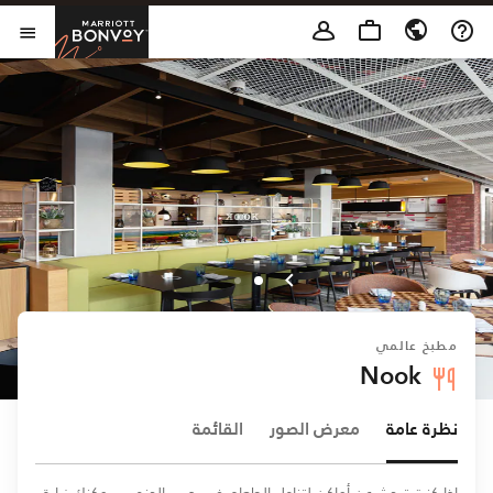
Skip to Content
t Bonvoy
فتح 
مطبخ عالمي
Nook
نظرة عامة
معرض الصور
القائمة