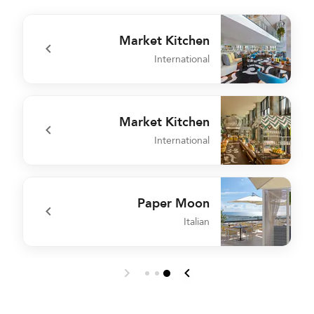
Market Kitchen
International
n
undefined Market Kitchen
Market Kitchen
International
k
undefined Market Kitchen
Paper Moon
Italian
k
undefined Paper Moon