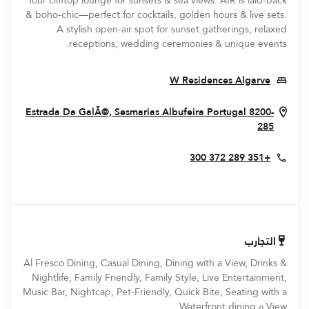
Your clifftop lounge for sunsets & sea views. AIR is laid-back
& boho-chic—perfect for cocktails, golden hours & live sets.
A stylish open-air spot for sunset gatherings, relaxed
receptions, wedding ceremonies & unique events.
Opens In New Window
W Residences Algarve
Estrada Da GalÃ©, Sesmarias
Albufeira
Portugal
8200-
Opens In New Window
285
+351 289 372 300
التجارب
Al Fresco Dining, Casual Dining, Dining with a View, Drinks &
Nightlife, Family Friendly, Family Style, Live Entertainment,
Music Bar, Nightcap, Pet-Friendly, Quick Bite, Seating with a
View و Waterfront dining