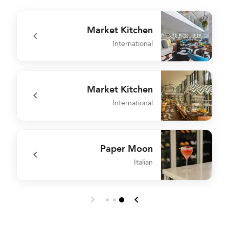
Market Kitchen
International
n
undefined Market Kitchen
Market Kitchen
International
k
undefined Market Kitchen
Paper Moon
Italian
k
undefined Paper Moon