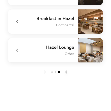
e
undefined Hazel Restaurant
Breakfast in Hazel
Continental
y
undefined Breakfast in Hazel
Hazel Lounge
Other
M
undefined Hazel Lounge