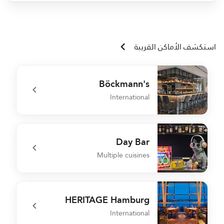
استكشف الأماكن القريبة
Böckmann's
International
r
undefined Böckmann's
Day Bar
Multiple cuisines
t
undefined Day Bar
HERITAGE Hamburg
International