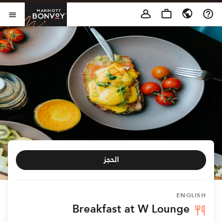
Skip to Content
t Bonvoy
فتح 
الحجز
ENGLISH
Breakfast at W Lounge