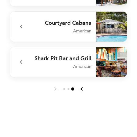
e
undefined Patio Bar & Lounge
Courtyard Cabana
American
r
undefined Courtyard Cabana
Shark Pit Bar and Grill
American
r
undefined Shark Pit Bar and Grill