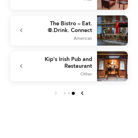
o
undefined Kip's Irish Pub
The Bistro – Eat.
Drink. Connect.®
American
e
undefined The Bistro – Eat. Drink. Connect.®
Kip's Irish Pub and
Restaurant
Other
e
undefined Kip's Irish Pub and Restaurant