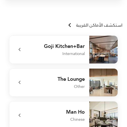
استكشف الأماكن القريبة
Goji Kitchen+Bar
International
o
undefined Goji Kitchen+Bar
The Lounge
Other
t
undefined The Lounge
Man Ho
Chinese