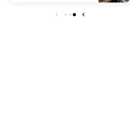
t
undefined Man Ho