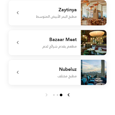
Zaytinya
مطبخ البحر الأبيض المتوسط
e
undefined Zaytinya
Bazaar Meat
مطعم يقدم شرائح لحم
r
undefined Bazaar Meat
Nubeluz
مطبخ مختلف
e
undefined Nubeluz