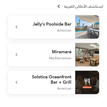
استكشف الأماكن القريبة
Jelly's Poolside Bar
American
undefined Jelly's Poolside Bar
Miramaré
Mediterranean
undefined Miramaré
Solstice Oceanfront
Bar + Grill
American
undefined Solstice Oceanfront Bar + Grill