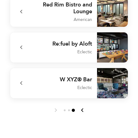
Red Rim Bistro and
Lounge
American
e
undefined Red Rim Bistro and Lounge
Re:fuel by Aloft
Eclectic
n
undefined Re:fuel by Aloft
W XYZ® Bar
Eclectic
e
undefined W XYZ® Bar