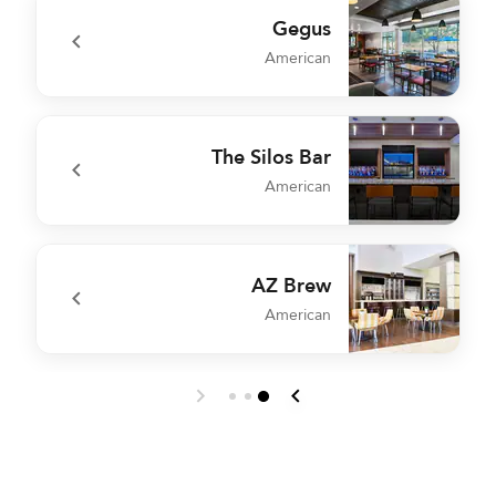
Gegus
American
l
undefined Gegus
The Silos Bar
American
r
undefined The Silos Bar
AZ Brew
American
a
undefined AZ Brew