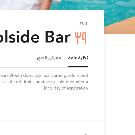
PUB
lside Bar
نظرة عامة
معرض الصور
yourself with delicately manicured gardens and
lass of fresh fruit smoothie or cold beer after a
long day of exploration.