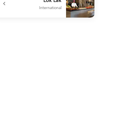
Lok Lak
International
undefined Lok Lak