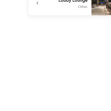
Lobby Lounge
Other
undefined Lobby Lou