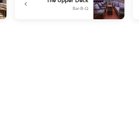
The Upper Deck
Bar-B-Q
nge
undefined The Upper Deck