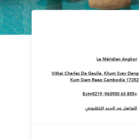
Opens In New Window
Le Méridien Angkor
Vithei Charles De Gaulle, Khum Svay Dang
Opens In New Window
Kum
Siem Reap
Cambodia
17252
+855 63 963900; Ext=5219
التواصل عبر البريد الإلكتروني