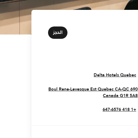
الحجز
Opens In New Window
Delta Hotels Quebec
Quebec
CA-QC
690 Boul Rene-Levesque Est
Opens In New Window
Canada
G1R 5A8
+1 418 647-6576