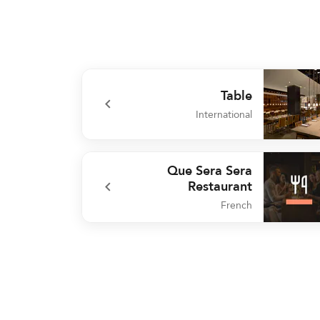
Table
International
undefined Ta
Que Sera Sera
Restaurant
French
undefined Que Sera Sera Restaur