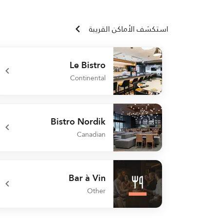
استكشف الأماكن القريبة
Le Bistro
Continental
undefined Le Bistro
Bistro Nordik
Canadian
undefined Bistro Nordik
Bar à Vin
Other
undefined Bar à Vin