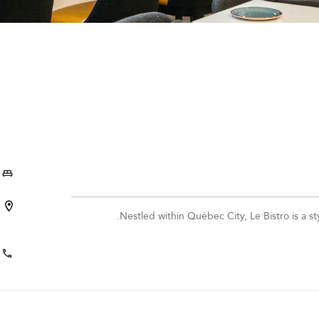
Nestled within Québec City, Le Bistro is a sty