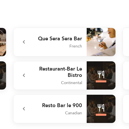
Que Sera Sera Bar
French
ble
undefined Que Sera Sera Bar
Restaurant-Bar Le
Bistro
Continental
ant
undefined Restaurant-Bar Le Bistro
Resto Bar le 900
Canadian
undefined Resto Bar le 900