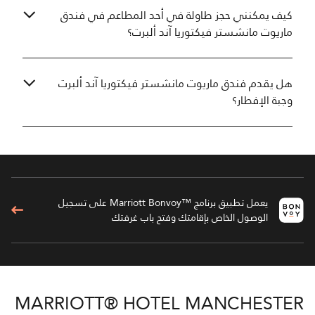
كيف يمكنني حجز طاولة في أحد المطاعم في فندق
ماريوت مانشستر فيكتوريا آند ألبرت؟
هل يقدم فندق ماريوت مانشستر فيكتوريا آند ألبرت
وجبة الإفطار؟
يعمل تطبيق برنامج ™Marriott Bonvoy على تسجيل
الوصول الخاص بإقامتك وفتح باب غرفتك
MARRIOTT® HOTEL MANCHESTER