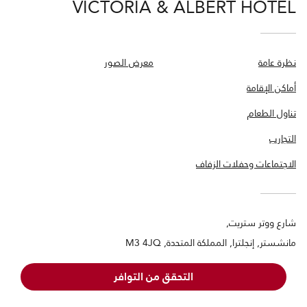
VICTORIA & ALBERT HOTEL
نظرة عامة
معرض الصور
أماكن الإقامة
تناول الطعام
التجارب
الاجتماعات وحفلات الزفاف
شارع ووتر ستريت,
مانشستر, إنجلترا, المملكة المتحدة, M3 4JQ
+44-161-8321188
الرقم المجاني:
التحقق من التوافر