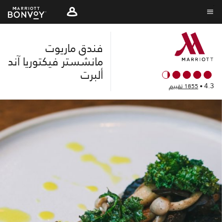
Skip
to
نص القائمة
main
فندق ماريوت
content
مانشستر فيكتوريا آند
ألبرت
4.3
•
1855 تقييم