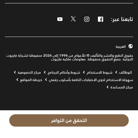
تابعنا عبر:
Facebook
Instagram
Twitter
Youtube
العربية
حقوق الطبع والنشر والتأليف © للأعوام من 1996 إلى 2026 محفوظة لشركة ماريوت
الدولية. جميع الحقوق محفوظة. معلومات ملكية ماريوت
Opens a new window
الوظائف
شروط الاستخدام
شروط وأحكام البرنامج
مركز الخصوصية
سهولة الاستخدام لذوي الاحتياجات الخاصة بأسلوب رقمي
خريطة المواقع
مركز المساعدة
التحقق من التوافر