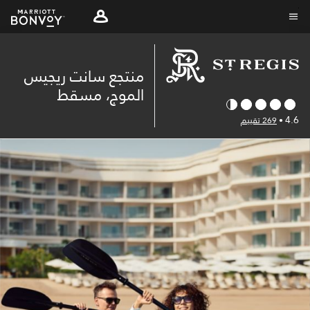
Skip
to
نص القائمة
main
content
منتجع سانت ريجيس
الموج، مسقط
4.6
•
269 تقييم