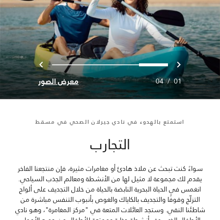
السابق
التالي
3
2
1
0
معرض الصور
04
/
01
استمتع بالهدوء في نادي جيرلان الصحي في مسقط
التجارب
سواءً كنت تبحث عن ملاذ هادئ أو مغامرات مثيرة، فإن منتجعنا الفاخر
يقدم لك مجموعة لا مثيل لها من الأنشطة ومعالم الجذب السياحي.
انغمس في الحياة البحرية النابضة بالحياة من خلال التجديف على ألواح
التزلّج وقوفًا والتجديف بالكاياك والغوص بأنبوب التنفس مباشرة من
شاطئنا النقي. وستجد العائلات المتعة في "مركز المغامرة"، وهو نادي
الأطفال الذي يوفر أنشطة جذابة وممتعة للأطفال من جميع الأعمار.