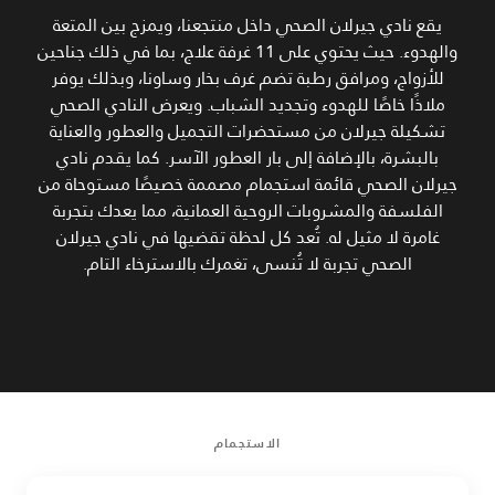
يقع نادي جيرلان الصحي داخل منتجعنا، ويمزج بين المتعة
والهدوء. حيث يحتوي على 11 غرفة علاج، بما في ذلك جناحين
للأزواج، ومرافق رطبة تضم غرف بخار وساونا، وبذلك يوفر
ملاذًا خاصًا للهدوء وتجديد الشباب. ويعرض النادي الصحي
تشكيلة جيرلان من مستحضرات التجميل والعطور والعناية
بالبشرة، بالإضافة إلى بار العطور الآسر. كما يقدم نادي
جيرلان الصحي قائمة استجمام مصممة خصيصًا مستوحاة من
الفلسفة والمشروبات الروحية العمانية، مما يعدك بتجربة
غامرة لا مثيل له. تُعد كل لحظة تقضيها في نادي جيرلان
الصحي تجربة لا تُنسى، تغمرك بالاسترخاء التام.
الاستجمام