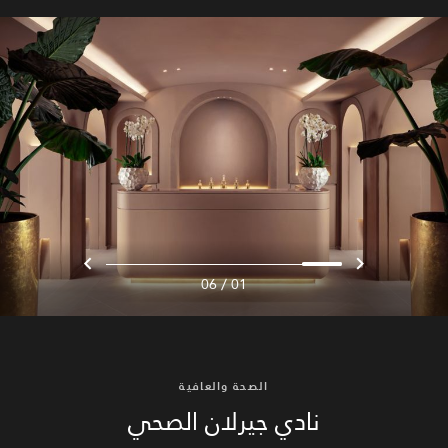
/
06
01
الصحة والعافية
نادي جيرلان الصحي