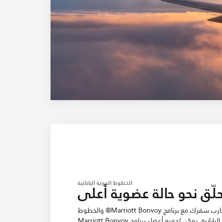
الخطوط الجوية اليابانية
لّق نحو حالة عضوية أعلى
ارتقِ بتجارب سفرك مع برنامج Marriott Bonvoy® والخطوط
الجوية اليابانية. يمكن لجميع أعضاء برنامج Marriott Bonvoy