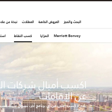
البحث والحجز
العروض الخاصة
العطلات
نبذة عن علاما
Marriott Bonvoy
المزايا
كسب النقاط
استخ
اكسب أميال شركات ال
عن الإقامات
بقدرة كسب أعلى من أي برنامج آخر، نسهل عليك كسب 
إقاماتك.