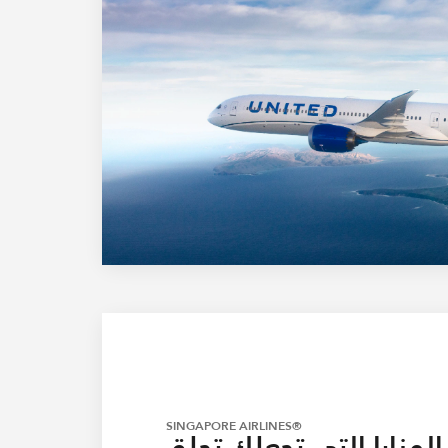
®SINGAPORE AIRLINES
المزايا التي تجعلك تحلق