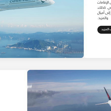
 الإقامات
Marri وخطوط كاثي. كذلك،
إلى أميال
والمزيد.
Open in New Tab
 المزيد