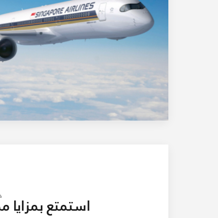
خ
استمتع بمزايا م