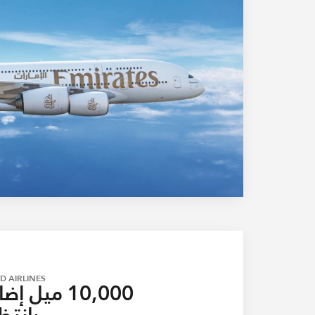
D AIRLINES®
10,000 ميل 
بانتظ