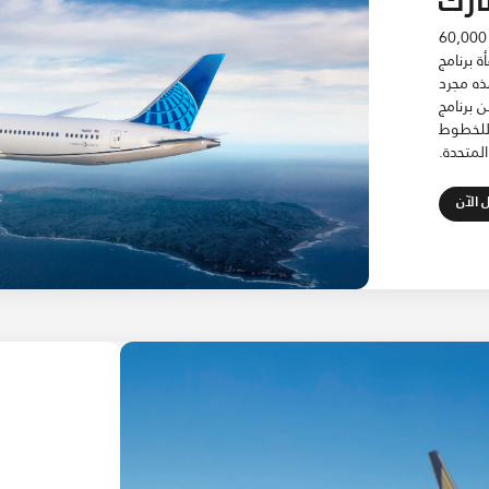
ستحصل على 10,000 ميل إضافي مقابل كل 60,000
 برنامج
. هذه مجرد
ن برنامج
ج MileagePlus التابع للخطوط
المتحدة.
Open in New Tab
 الآن