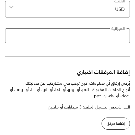
العملة
الميزانية
إضافة المرفقات اختياري
يُرجى إرفاق أي معلومات أخرى ترغب في مشاركتها عن فعاليتك
أنواع الملفات المقبولة: .pdf، أو .jpg، أو .txt، أو .gif، أو .tif، أو .png، أو
.doc، أو .xls، أو .ppt
الحد الأقصى لتحميل الملف: 3 ميجابايت أو ملفين
إضافة مرفق