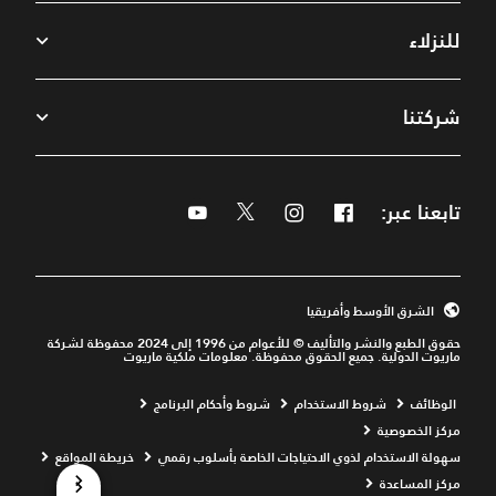
للنزلاء
شركتنا
تابعنا عبر:
Facebook
Instagram
Twitter
Youtube
الشرق الأوسط وأفريقيا
حقوق الطبع والنشر والتأليف © للأعوام من 1996 إلى 2024 محفوظة لشركة
ماريوت الدولية. جميع الحقوق محفوظة. معلومات ملكية ماريوت
ns a new window
Opens a new window
Opens a new window
الوظائف
شروط الاستخدام
شروط وأحكام البرنامج
Opens a new window
مركز الخصوصية
ns a new window
سهولة الاستخدام لذوي الاحتياجات الخاصة بأسلوب رقمي
خريطة المواقع
Opens a new window
Opens a new window
مركز المساعدة