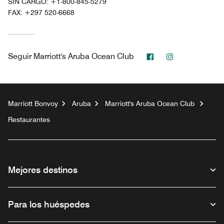
SIN CARGO:
+1-800-845-5279
FAX:
+297 520-6668
Facebook
Instagram
Seguir
Marriott's Aruba Ocean Club
Marriott Bonvoy
Aruba
Marriott's Aruba Ocean Club
Restaurantes
Mejores destinos
Para los huéspedes