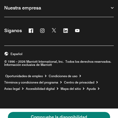
Nuestra empresa
Facebook
Instagram
Twitter
Linkedin
Youtube
Síganos
Abre una ventana nueva
Abre una ventana nueva
Abre una ventana nueva
Abre una ventana nueva
Abre una ventana nu
Español
© 1996 – 2026 Marriott International, Inc. Todos los derechos reservados.
Información exclusiva de Marriott
Abre una ventana nueva
Oportunidades de empleo
Condiciones de uso
Términos y condiciones del programa
Centro de privacidad
Aviso legal
Accesibilidad digital
Mapa del sitio
Ayuda
Compruebe la disponibilidad