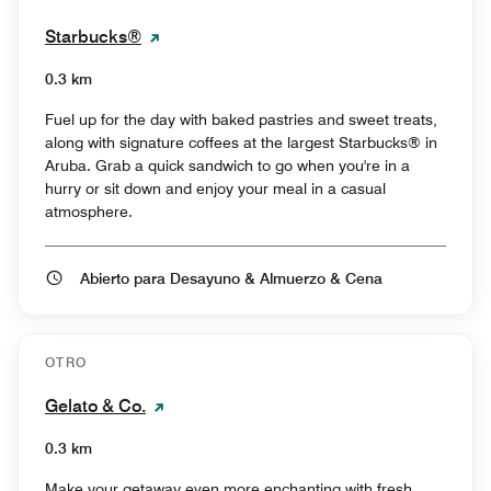
Starbucks®
0.3 km
Fuel up for the day with baked pastries and sweet treats,
along with signature coffees at the largest Starbucks® in
Aruba. Grab a quick sandwich to go when you're in a
hurry or sit down and enjoy your meal in a casual
atmosphere.
Abierto para Desayuno & Almuerzo & Cena
OTRO
Gelato & Co.
0.3 km
Make your getaway even more enchanting with fresh