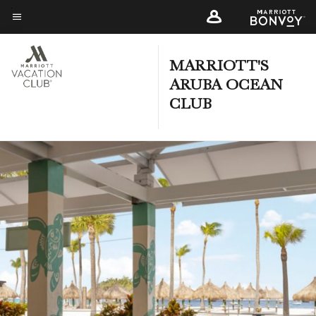
Skip
to
Texto del menú
main
content
MARRIOTT'S
ARUBA OCEAN
CLUB