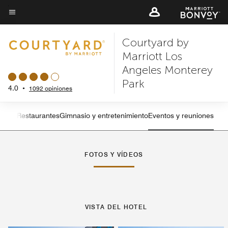
Skip
to
Texto del menú
main
Courtyard by
content
Marriott Los
Angeles Monterey
Park
4.0
•
1092 opiniones
sticas
Restaurantes
Gimnasio y entretenimiento
Eventos y reuniones
Flecha izquierda
Fle
FOTOS Y VÍDEOS
VISTA DEL HOTEL