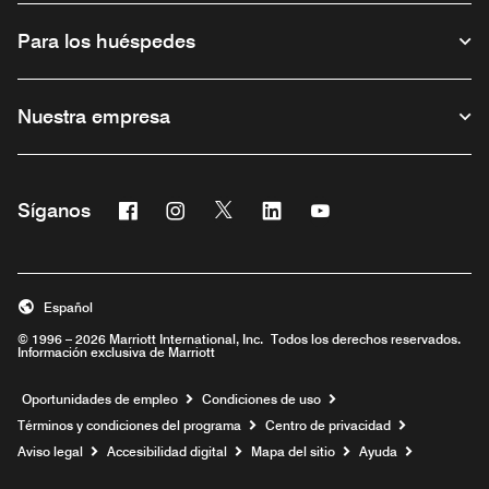
Para los huéspedes
Nuestra empresa
Facebook
Instagram
Twitter
Linkedin
Youtube
Síganos
Abre una ventana nueva
Abre una ventana nueva
Abre una ventana nueva
Abre una ventana nueva
Abre una ventana nu
Español
© 1996 – 2026 Marriott International, Inc. Todos los derechos reservados.
Información exclusiva de Marriott
Abre una ventana nueva
Oportunidades de empleo
Condiciones de uso
Términos y condiciones del programa
Centro de privacidad
Aviso legal
Accesibilidad digital
Mapa del sitio
Ayuda