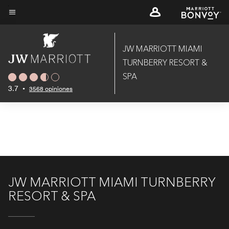
Skip
to
Texto del menú
main
content
JW MARRIOTT MIAMI
TURNBERRY RESORT &
SPA
3.7
•
3568 opiniones
JW MARRIOTT MIAMI TURNBERRY
RESORT & SPA