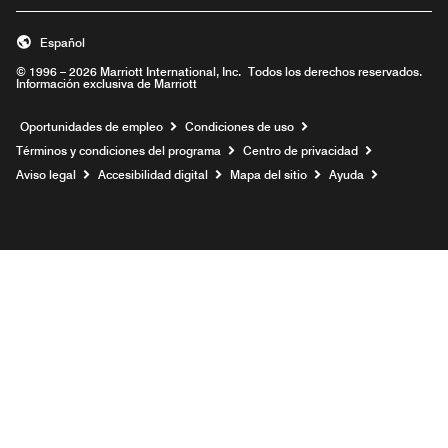
Español
© 1996 – 2026 Marriott International, Inc. Todos los derechos reservados.
Información exclusiva de Marriott
Abre una ventana nueva
Oportunidades de empleo
Condiciones de uso
Términos y condiciones del programa
Centro de privacidad
Aviso legal
Accesibilidad digital
Mapa del sitio
Ayuda