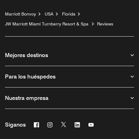
Marriott Bonvoy
USA
Florida
JW Marriott Miami Turnberry Resort & Spa
Reviews
Mejores destinos
Para los huéspedes
Nuestra empresa
Facebook
Instagram
Twitter
Linkedin
Youtube
Síganos
Abre una ventana nueva
Abre una ventana nueva
Abre una ventana nueva
Abre una ventana nueva
Abre una ventana nu