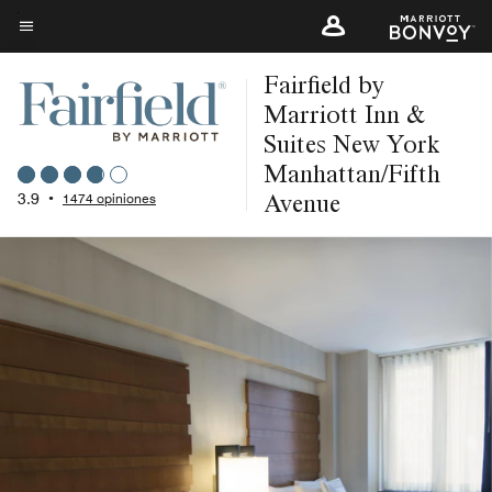
Skip
to
Texto del menú
main
Fairfield by
content
Marriott Inn &
Suites New York
Manhattan/Fifth
Avenue
3.9
•
1474 opiniones