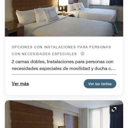
OPCIONES CON INSTALACIONES PARA PERSONAS
CON NECESIDADES ESPECIALES
2 camas dobles, Instalaciones para personas con
necesidades especiales de movilidad y ducha con
acceso para sillas de ruedas, Accesible con ducha
para personas con necesidades especiales,
Ver más
Ver las tarifas
Accesible para personas con problemas de
audición
Icono 