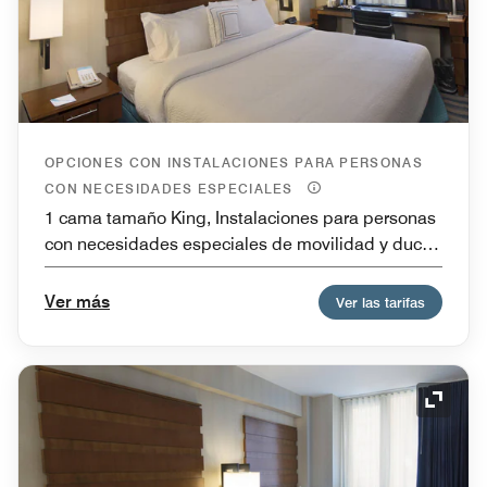
OPCIONES CON INSTALACIONES PARA PERSONAS
CON NECESIDADES ESPECIALES
1 cama tamaño King, Instalaciones para personas
con necesidades especiales de movilidad y ducha
con acceso para sillas de ruedas, Accesible con
ducha para personas con necesidades especiales,
Ver más
Ver las tarifas
Accesible para personas con problemas de
audición
Icono 