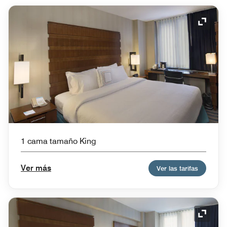
Icono 
1 cama tamaño King
Ver más
Ver las tarifas
Icono 