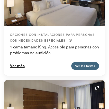
OPCIONES CON INSTALACIONES PARA PERSONAS
CON NECESIDADES ESPECIALES
1 cama tamaño King, Accesible para personas con
problemas de audición
Ver más
Ver las tarifas
Icono 