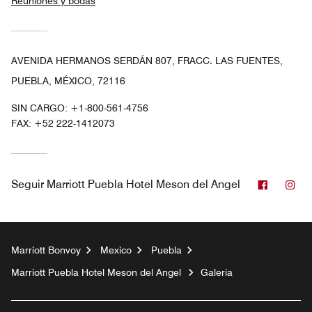
Reuniones y bodas
AVENIDA HERMANOS SERDÁN 807, FRACC. LAS FUENTES,
PUEBLA, MÉXICO, 72116
SIN CARGO:
+1-800-561-4756
FAX:
+52 222-1412073
Faceboo
In
Seguir
Marriott Puebla Hotel Meson del Angel
Marriott Bonvoy
Mexico
Puebla
Marriott Puebla Hotel Meson del Angel
Galería