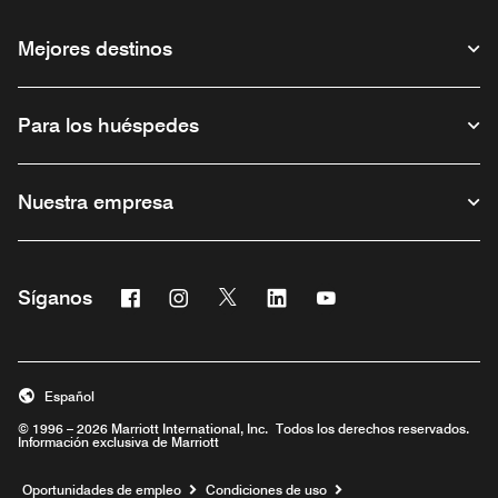
Mejores destinos
Para los huéspedes
Nuestra empresa
Facebook
Instagram
Twitter
Linkedin
Youtube
Síganos
Abre una ventana nueva
Abre una ventana nueva
Abre una ventana nueva
Abre una ventana nueva
Abre una ventana nu
Español
© 1996 – 2026 Marriott International, Inc. Todos los derechos reservados.
Información exclusiva de Marriott
Abre una ventana nueva
Oportunidades de empleo
Condiciones de uso