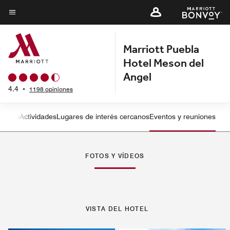
Skip
to
Texto del menú
main
Marriott Puebla
content
Hotel Meson del
Angel
4.4
•
1198 opiniones
miento
Actividades
Lugares de interés cercanos
Eventos y reuniones
Flecha izquierda
Fle
FOTOS Y VÍDEOS
VISTA DEL HOTEL