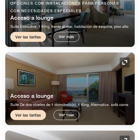
OPCIONES CON INSTALACIONES PARA PERSONAS
CON NECESIDADES ESPECIALES
Acceso a lounge
Suite Executive, 1 King, frente al mar, habitación de esquina, piso alto
Ver más
Ver las tarifas
Icono 
Acceso a lounge
Suite De dos niveles de 1 dormitorio(s), 1 King, Alternativa: sofá cama
Ver más
Ver las tarifas