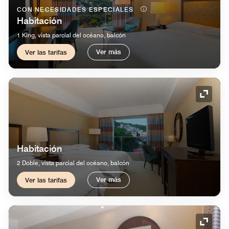
CON NECESIDADES ESPECIALES
Habitación
1 King, vista parcial del océano, balcón
Ver más
Ver las tarifas
Icono 
Habitación
2 Doble, vista parcial del océano, balcón
Ver más
Ver las tarifas
Icono 