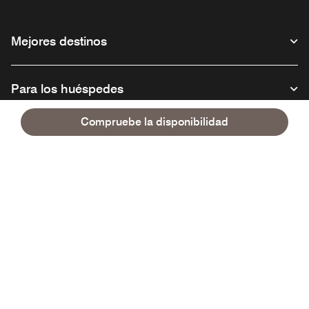
Mejores destinos
Para los huéspedes
Compruebe la disponibilidad
Nuestra empresa
Facebook
Instagram
Twitter
Linkedin
Youtube
Síganos
Abre una ventana nueva
Abre una ventana nueva
Abre una ventana nueva
Abre una ventana nueva
Abre una ventana nu
Español
© 1996 – 2026 Marriott International, Inc. Todos los derechos reservados.
Información exclusiva de Marriott