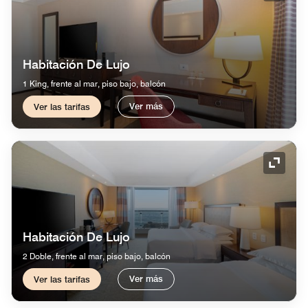
Habitación De Lujo
1 King, frente al mar, piso bajo, balcón
Ver más
Ver las tarifas
Icono 
Habitación De Lujo
2 Doble, frente al mar, piso bajo, balcón
Ver más
Ver las tarifas