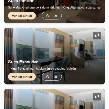
Suite familiar
Suite Más Amplio(a) de 1 dormitorio(s), 1 King, Alternativa: sofá cama
Ver más
Ver las tarifas
Icono 
Suite Executive
1 King, frente al mar, habitación de esquina, balcón
Ver más
Ver las tarifas
Icono 