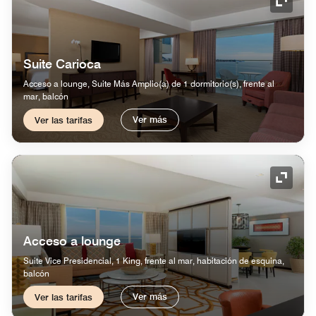
Icono 
Suite Carioca
Acceso a lounge, Suite Más Amplio(a) de 1 dormitorio(s), frente al
mar, balcón
Ver más
Ver las tarifas
Icono 
Acceso a lounge
Suite Vice Presidencial, 1 King, frente al mar, habitación de esquina,
balcón
Ver más
Ver las tarifas