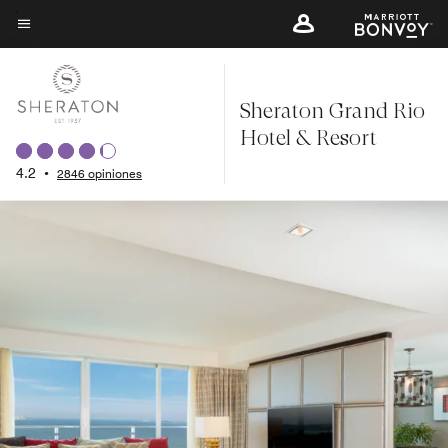
Skip
to
Texto del menú
main
content
Sheraton Grand Rio
Hotel & Resort
4.2
•
2846 opiniones