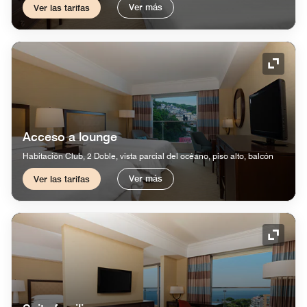
Ver más
Ver las tarifas
Icono 
Acceso a lounge
Habitación Club, 2 Doble, vista parcial del océano, piso alto, balcón
Ver más
Ver las tarifas
Icono 