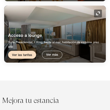
Icono 
Acceso a lounge
Suite Presidencial, 1 King, frente al mar, habitación de esquina, piso
alto
Ver más
Ver las tarifas
Mejora tu estancia