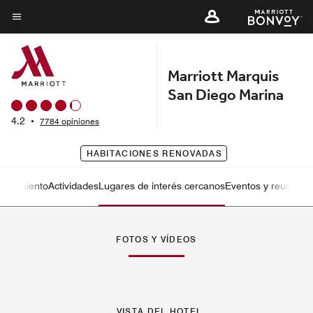
Skip
to
Texto del menú
main
content
Marriott Marquis
San Diego Marina
4.2
•
7784 opiniones
HABITACIONES RENOVADAS
etenimiento
Actividades
Lugares de interés cercanos
Eventos y reunione
Flecha izquierda
Fle
FOTOS Y VÍDEOS
VISTA DEL HOTEL