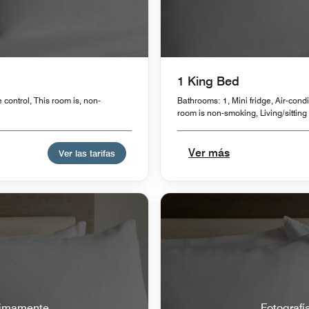
1 King Bed
 control, This room is, non-
Bathrooms: 1, Mini fridge, Air-condit
room is non-smoking, Living/sittin
Ver más
Ver las tarifas
óximamente
Fotografí