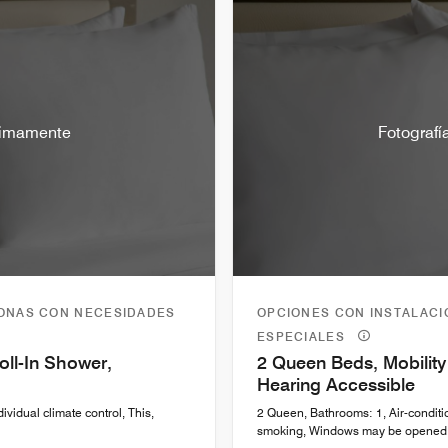
óximamente
Fotografí
SONAS CON NECESIDADES
OPCIONES CON INSTALAC
ESPECIALES
oll-In Shower,
2 Queen Beds, Mobility
Hearing Accessible
dividual climate control, This,
2 Queen, Bathrooms: 1, Air-conditio
smoking, Windows may be opened,