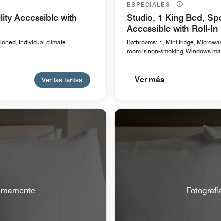
ESPECIALES
ity Accessible with
Studio, 1 King Bed, Spe
Accessible with Roll-I
ioned, Individual climate
Bathrooms: 1, Mini fridge, Microwave
room is non-smoking, Windows ma
Ver más
Ver las tarifas
óximamente
Fotografí