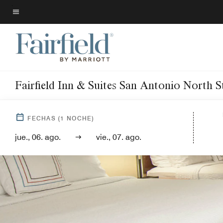
Skip
to
Texto del menú
main
content
Fairfield Inn & Suites San Antonio North 
FECHAS
(
1
NOCHE)
jue., 06. ago.
vie., 07. ago.