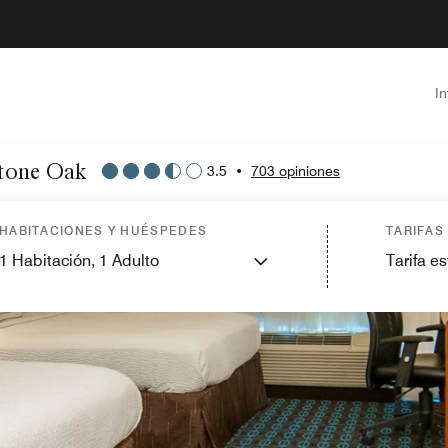
I
Stone Oak
3.5
•
703 opiniones
HABITACIONES Y HUÉSPEDES
TARIFAS
1
Habitación,
1
Adulto
Tarifa e